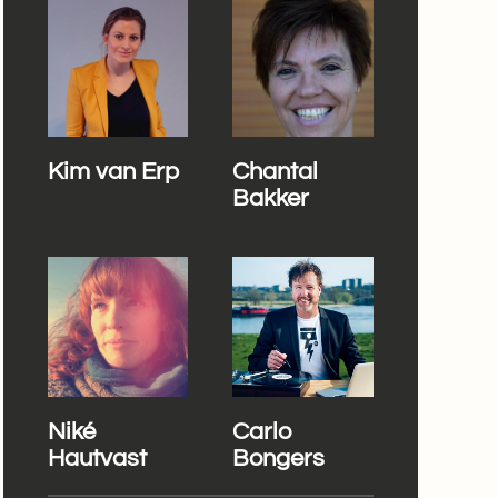
Kim van Erp
Chantal
Bakker
Niké
Carlo
Hautvast
Bongers