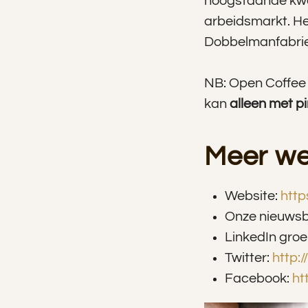
hoogstaande kwal
arbeidsmarkt. He
Dobbelmanfabriek
NB: Open Coffee
kan
alleen met p
Meer we
Website:
http
Onze nieuwsb
LinkedIn gro
Twitter:
http:
Facebook:
ht