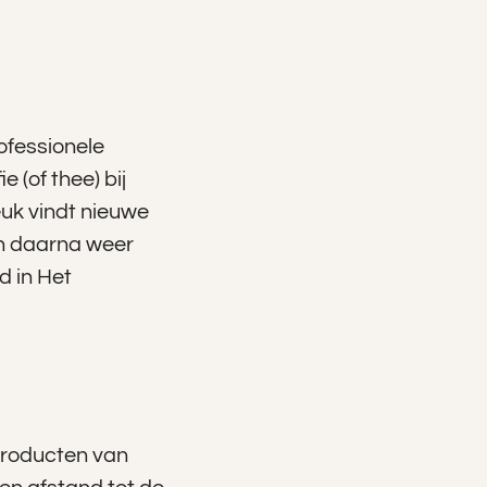
ofessionele
 (of thee) bij
euk vindt nieuwe
en daarna weer
d in Het
 producten van