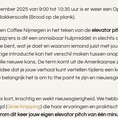
tember 2025 van 9:00 tot 10:30 uur is er weer een 
Bakkerscafe (Brood op de plank).
pen Coffee Nijmegen in het teken van de
elevator pi
zp’ers is dit een onmisbaar hulpmiddel: in slechts
 je bent, wat je doet en waarom iemand juist met jou
tige introductie kan het verschil maken tussen ono
le nieuwe kans. De term komt uit de Amerikaanse
idee dat je jouw verhaal kunt vertellen tijdens een kort
belangrijk het is om to the point te zijn en nieuwsgi
s kort, krachtig en wekt nieuwsgierigheid. We hebb
gd (
Ginie Knipping
) die haar ervaringen en praktisch
m dit keer jouw eigen elevator pitch van één min