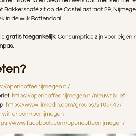
iteit. Bovendien biedt het werk aan mensen met e
t Bakkerscafé zit op de Castellastraat 29, Nijmegen
 in de wijk Bottendaal.
 is
gratis toegankelijk
. Consumpties zijn voor eigen 
inpas
.
ten?
s://opencoffeenijmegen.nl/
rief:
https://opencoffeenijmegen.nl/nieuwsbrief
ep:
https://www.linkedin.com/groups/2105447/
//twitter.com/ocnijmegen
tps://www.facebook.com/opencoffeenijmegen/