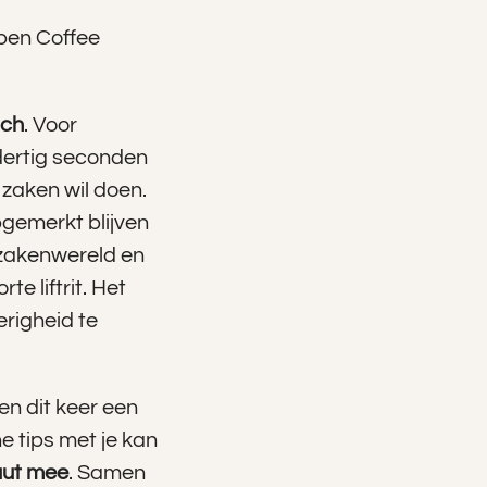
Open Coffee
tch
. Voor
 dertig seconden
 zaken wil doen.
pgemerkt blijven
 zakenwereld en
e lift­rit. Het
erigheid te
en dit keer een
e tips met je kan
uut mee
. Samen