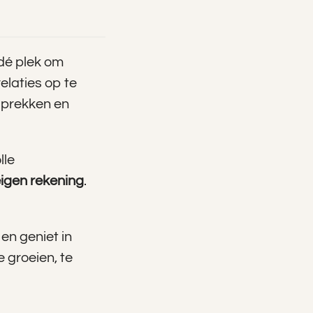
 dé plek om
elaties op te
sprekken en
lle
eigen rekening
.
 en geniet in
 groeien, te