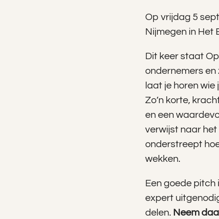
Op vrijdag 5 sep
Nijmegen in Het 
Dit keer staat O
ondernemers en z
laat je horen wie
Zo’n korte, krach
en een waardevol
verwijst naar het 
onderstreept hoe 
wekken.
Een goede pitch i
expert uitgenodi
delen.
Neem daaro