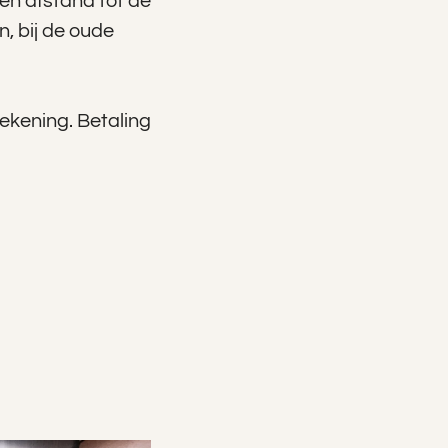
en afstand tot de
, bij de oude
rekening. Betaling