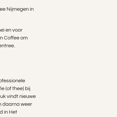
fee Nijmegen in
ei en voor
n Coffee om
entree.
ofessionele
 (of thee) bij
euk vindt nieuwe
en daarna weer
d in Het