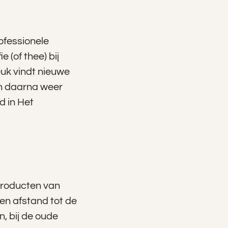
ofessionele
 (of thee) bij
euk vindt nieuwe
en daarna weer
d in Het
 producten van
en afstand tot de
, bij de oude