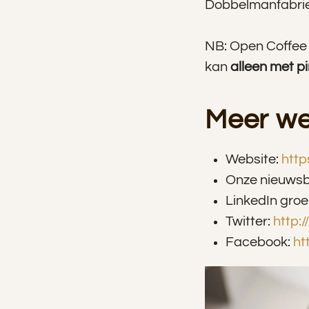
Dobbelmanfabriek
NB: Open Coffee
kan
alleen met p
Meer we
Website:
http
Onze nieuwsb
LinkedIn gro
Twitter:
http:
Facebook:
ht