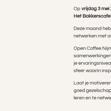
Op
vrijdag 3 mei
Het Bakkerscafe
Deze maand hebb
netwerken met a
Open Coffee Nijme
samenwerkingen 
je ervaringsnive
sfeer waarin insp
Laat je motiveren
goed gezelschap v
leren en te netwe